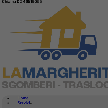
Chiama 02 46519055
Home
Servizi